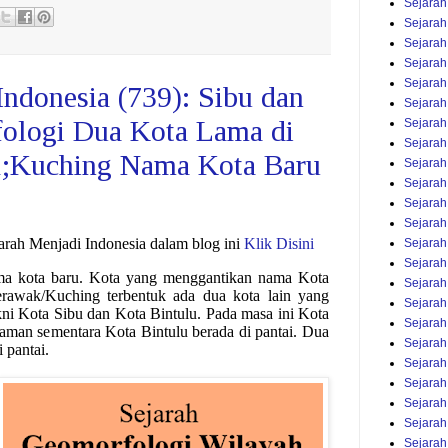
Sejarah
Sejarah
Sejara
Sejara
Sejara
Indonesia (739): Sibu dan
Sejarah
fologi Dua Kota Lama di
Sejara
Sejarah
;Kuching Nama Kota Baru
Sejarah
Sejara
Sejara
Sejarah
jarah Menjadi Indonesia dalam blog ini
Klik Disini
Sejara
Sejara
a kota baru. Kota yang menggantikan nama Kota
Sejara
rawak/Kuching terbentuk ada dua kota lain yang
Sejara
kni Kota Sibu dan Kota Bintulu. Pada masa ini Kota
Sejarah
laman sementara Kota Bintulu berada di pantai. Dua
Sejarah
 pantai.
Sejara
Sejarah
Sejarah
Sejarah
Sejara