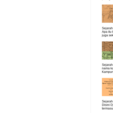
Sejarah 
Apa itu
juga sek
Sejarah 
nama ka
Kampung
Sejarah
Disini 
termasu