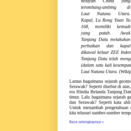
nelayan China yang
terombang-ambing di
Laut Natuna Utara.
Kapal, Lu Rong Yuan Yu
168, memiliki kemudi
yang patah. Awak
Tanjung Datu melakukan
perbaikan dan kapal
dikawal keluar ZEE Indon
Tanjung Datu telah mengu
(dalam satu kali kesempa
Laut Natuna Utara
.
(Wikip
Lantas bagaimana sejarah geomo
Serawak?
Seperti disebut di atas
era Hindia Belanda Tanjung Datu
timur.
L
alu bagaimana sejarah g
dan Serawak? Seperti kata ahl
Untuk menambah pengetahuan d
kita telusuri sumber-sumber temp
Baca selengkapnya »