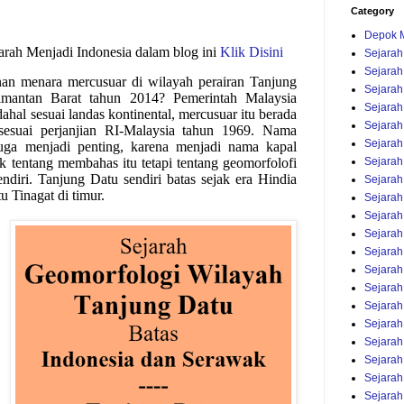
Category
Depok M
jarah Menjadi Indonesia dalam blog ini
Klik Disini
Sejarah
Sejarah
an menara mercusuar di wilayah perairan Tanjung
Sejarah 
mantan Barat tahun 2014? Pemerintah Malaysia
Sejara
al sesuai landas kontinental, mercusuar itu berada
Sejarah
 sesuai perjanjian RI-Malaysia tahun 1969. Nama
Sejarah
uga menjadi penting, karena menjadi nama kapal
Sejara
ak tentang membahas itu tetapi tentang geomorfolofi
ndiri. Tanjung Datu sendiri batas sejak era Hindia
Sejarah
u Tinagat di timur.
Sejarah
Sejara
Sejara
Sejarah
Sejarah
Sejarah
Sejarah
Sejarah
Sejarah 
Sejara
Sejara
Sejara