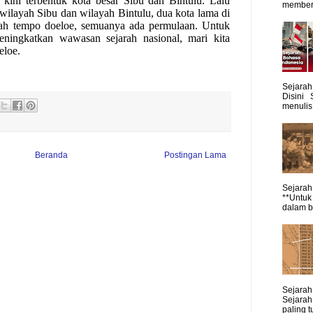
kini terbentuk kota besar Sibu dan Bintulu.
L
alu
memberi
wilayah Sibu dan wilayah Bintulu, dua kota lama di
arah tempo doeloe, semuanya ada permulaan. Untuk
ingkatkan wawasan sejarah nasional, mari kita
eloe.
Sejarah
Disini 
menulis 
Beranda
Postingan Lama
Sejarah 
**Untuk
dalam blo
Sejarah
Sejarah
paling t