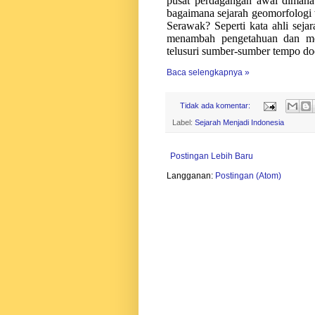
pusat perdagangan awal dimana 
bagaimana sejarah geomorfologi 
Serawak? Seperti kata ahli sej
menambah pengetahuan dan men
telusuri sumber-sumber tempo do
Baca selengkapnya »
Tidak ada komentar:
Label:
Sejarah Menjadi Indonesia
Postingan Lebih Baru
Langganan:
Postingan (Atom)