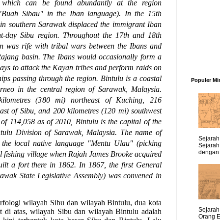
t which can be found abundantly at the region
"Buah Sibau" in the Iban language).
In the 15th
g in southern Sarawak displaced the immigrant Iban
nt-day Sibu region. Throughout the 17th and 18th
in was rife with tribal wars between the Ibans and
Rajang basin. The Ibans would occasionally form a
lays to attack the Kayan tribes and perform raids on
ips passing through the region.
Bintulu is a coastal
Populer Mi
rneo in the central region of Sarawak, Malaysia.
kilometres (380 mi) northeast of Kuching, 216
east of Sibu, and 200 kilometres (120 mi) southwest
of 114,058 as of 2010, Bintulu is the capital of the
intulu Division of Sarawak, Malaysia.
The name of
Sejarah 
 the local native language "Mentu Ulau" (picking
Sejarah
dengan 
ll fishing village when Rajah James Brooke acquired
ilt a fort there in 1862. In 1867, the first General
awak State Legislative Assembly) was convened in
fologi wilayah Sibu dan wilayah Bintulu, dua kota
Sejarah 
ut di atas, wilayah Sibu dan wilayah Bintulu adalah
Orang E