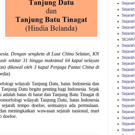
Sejara
Sejarah 
Sejara
Sejarah 
Sejarah
Sejarah
SEJARA
Sejarah
Sejarah
esia.
Dengan sengketa di Laut China Selatan, KN
Sejarah
sir sekitar 31 hingga maksimal 64 kapal nelayan
Sejarah
tan) dikawal oleh 3 kapal Penjaga Pantai China di
Sejarah
edia)
Sejarah
Sejarah
rfologi wilayah Tanjung Datu, batas Indonesia dan
Sejarah
,
Tanjung Datu begitu penting bagi Indonesia. Sejak
Sejarah
 adalah batas di barat dan Tanjung Batu Tinagat di
eomorfologi wilayah Tanjung Datu, batas Indonesia
Sejarah
i sejarah tempo doeloe, semuanya ada permulaan.
Sejarah
an meningkatkan wawasan sejarah nasional, mari
Sejarah
o doeloe.
Sejarah
Sejarah
Sejarah