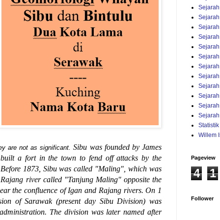
Sejara
Sejarah
Sejarah
Sejarah
Sejarah
Sejarah
Sejarah
Sejarah
Sejarah
Sejarah
Sejarah
Sejarah
Statisti
Willem 
Sibu was founded by James
y are not as significant.
ilt a fort in the town to fend off attacks by the
Pageview
 Before 1873, Sibu was called "Maling", which was
4
1
 Rajang river called "Tanjung Maling" opposite the
near the confluence of Igan and Rajang rivers. On 1
Follower
ision of Sarawak (present day Sibu Division) was
administration. The division was later named after