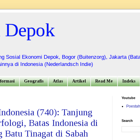
a Depok
g Sosial Ekonomi Depok, Bogor (Buitenzorg), Jakarta (Bat
innya di Indonesia (Nederlandsch Indie)
formasi
Geografis
Atlas
Artikel
Read Me
Indeks
Youtube
Poesta
Indonesia (740): Tanjung
ologi, Batas Indonesia di
Search
 Batu Tinagat di Sabah