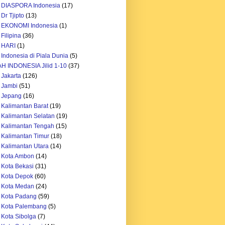
h DIASPORA Indonesia
(17)
Dr Tjipto
(13)
h EKONOMI Indonesia
(1)
Filipina
(36)
 HARI
(1)
 Indonesia di Piala Dunia
(5)
H INDONESIA Jilid 1-10
(37)
 Jakarta
(126)
 Jambi
(51)
 Jepang
(16)
 Kalimantan Barat
(19)
 Kalimantan Selatan
(19)
 Kalimantan Tengah
(15)
 Kalimantan Timur
(18)
 Kalimantan Utara
(14)
 Kota Ambon
(14)
 Kota Bekasi
(31)
 Kota Depok
(60)
 Kota Medan
(24)
 Kota Padang
(59)
 Kota Palembang
(5)
 Kota Sibolga
(7)