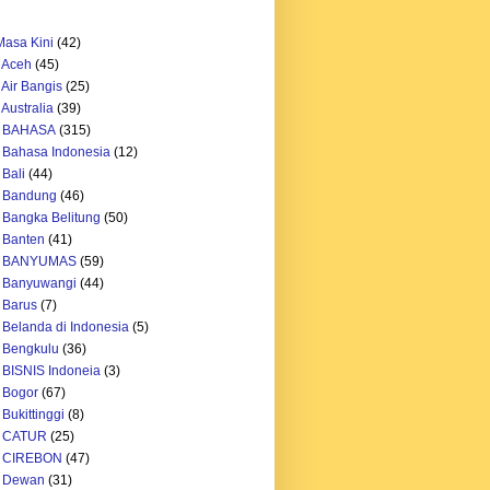
asa Kini
(42)
 Aceh
(45)
 Air Bangis
(25)
Australia
(39)
h BAHASA
(315)
 Bahasa Indonesia
(12)
 Bali
(44)
h Bandung
(46)
 Bangka Belitung
(50)
 Banten
(41)
h BANYUMAS
(59)
h Banyuwangi
(44)
 Barus
(7)
 Belanda di Indonesia
(5)
 Bengkulu
(36)
 BISNIS Indoneia
(3)
 Bogor
(67)
Bukittinggi
(8)
h CATUR
(25)
h CIREBON
(47)
h Dewan
(31)