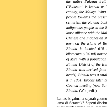
the native Pulasan frui
("Pulasan" is known as 
century, the Malays livin
people towards the prese
centuries, the Rajang bas
indigenous people in the 
loose alliance with the Ma
Chinese and Indonesian sh
town on the island of Bo
Bintulu is located 610 
kilometres (134 mi) north
of Miri. With a population 
Bintulu District of the B
Bintulu was derived from
heads). Bintulu was a sma
it in 1861. Brooke later bu
Council meeting (now Sar
Bintulu
.
(Wikipedia)
Lantas bagaimana sejarah geomor
lama di Serawak?
Seperti diseb