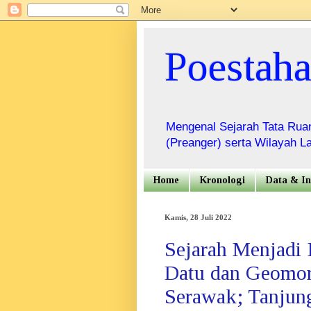
Poestah
Mengenal Sejarah Tata Ruan
(Preanger) serta Wilayah La
Home
Kronologi
Data & In
Kamis, 28 Juli 2022
Sejarah Menjadi 
Datu dan Geomorf
Serawak; Tanjung