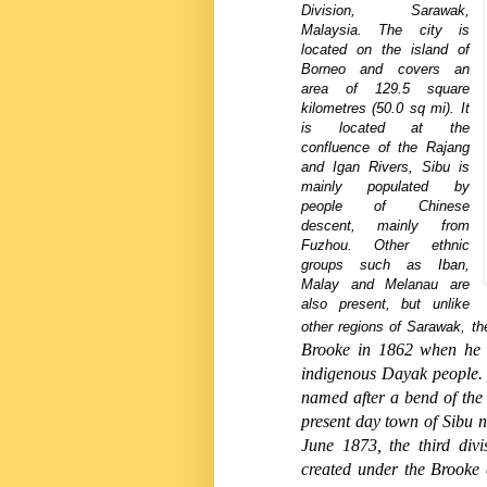
Division, Sarawak,
Malaysia. The city is
located on the island of
Borneo and covers an
area of 129.5 square
kilometres (50.0 sq mi). It
is located at the
confluence of the Rajang
and Igan Rivers, Sibu is
mainly populated by
people of Chinese
descent, mainly from
Fuzhou. Other ethnic
groups such as Iban,
Malay and Melanau are
also present, but unlike
other regions of Sarawak, the
Brooke in 1862 when he bu
indigenous Dayak people.
named after a bend of the
present day town of Sibu 
June 1873, the third div
created under the Brooke 