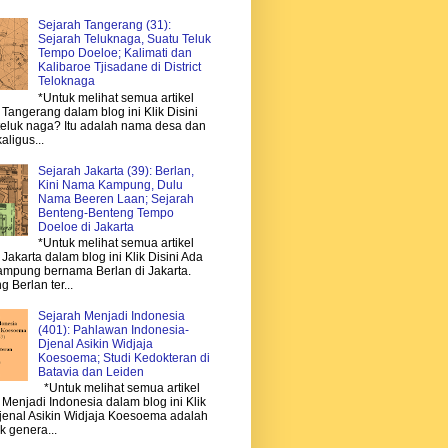
Sejarah Tangerang (31):
Sejarah Teluknaga, Suatu Teluk
Tempo Doeloe; Kalimati dan
Kalibaroe Tjisadane di District
Teloknaga
*Untuk melihat semua artikel
Tangerang dalam blog ini Klik Disini
 teluk naga? Itu adalah nama desa dan
aligus...
Sejarah Jakarta (39): Berlan,
Kini Nama Kampung, Dulu
Nama Beeren Laan; Sejarah
Benteng-Benteng Tempo
Doeloe di Jakarta
*Untuk melihat semua artikel
Jakarta dalam blog ini Klik Disini Ada
mpung bernama Berlan di Jakarta.
 Berlan ter...
Sejarah Menjadi Indonesia
(401): Pahlawan Indonesia-
Djenal Asikin Widjaja
Koesoema; Studi Kedokteran di
Batavia dan Leiden
*Untuk melihat semua artikel
 Menjadi Indonesia dalam blog ini Klik
Djenal Asikin Widjaja Koesoema adalah
k genera...