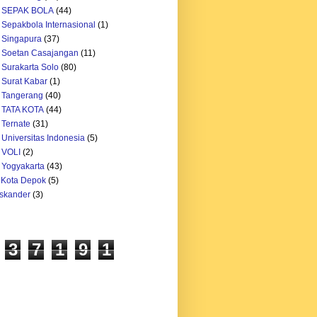
h SEPAK BOLA
(44)
 Sepakbola Internasional
(1)
 Singapura
(37)
 Soetan Casajangan
(11)
 Surakarta Solo
(80)
 Surat Kabar
(1)
 Tangerang
(40)
 TATA KOTA
(44)
 Ternate
(31)
 Universitas Indonesia
(5)
 VOLI
(2)
 Yogyakarta
(43)
k Kota Depok
(5)
Iskander
(3)
3
7
1
9
1