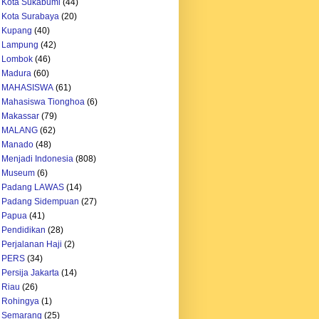
 Kota Sukabumi
(44)
 Kota Surabaya
(20)
h Kupang
(40)
h Lampung
(42)
h Lombok
(46)
 Madura
(60)
h MAHASISWA
(61)
 Mahasiswa Tionghoa
(6)
 Makassar
(79)
h MALANG
(62)
h Manado
(48)
 Menjadi Indonesia
(808)
h Museum
(6)
h Padang LAWAS
(14)
h Padang Sidempuan
(27)
h Papua
(41)
 Pendidikan
(28)
 Perjalanan Haji
(2)
h PERS
(34)
 Persija Jakarta
(14)
 Riau
(26)
 Rohingya
(1)
h Semarang
(25)